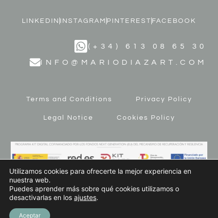
LINKEDIN
INSTAGRAM
PINTEREST
FACEBOOK
(+34) 613 08 65 30
INFO@MARIODIAZART.COM
Terms and Conditions
Privacy Policy
Legal Notice
Cookies Policy
Utilizamos cookies para ofrecerte la mejor experiencia en
nuestra web.
Puedes aprender más sobre qué cookies utilizamos o
desactivarlas en los
ajustes
.
© 2023 MARIO DÍAZ ART. All Rights Reserved
Aceptar