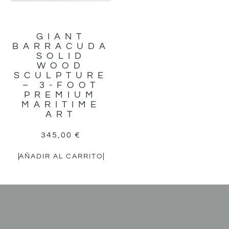
GIANT
BARRACUDA
SOLID
WOOD
SCULPTURE
– 3-FOOT
PREMIUM
MARITIME
ART
345,00
€
AÑADIR AL CARRITO