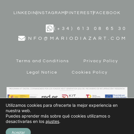
LINKEDIN
INSTAGRAM
PINTEREST
FACEBOOK
(+34) 613 08 65 30
INFO@MARIODIAZART.COM
Terms and Conditions
Privacy Policy
Legal Notice
Cookies Policy
Utilizamos cookies para ofrecerte la mejor experiencia en
nuestra web.
Puedes aprender más sobre qué cookies utilizamos o
desactivarlas en los
ajustes
.
© 2023 MARIO DÍAZ ART. All Rights Reserved
Aceptar