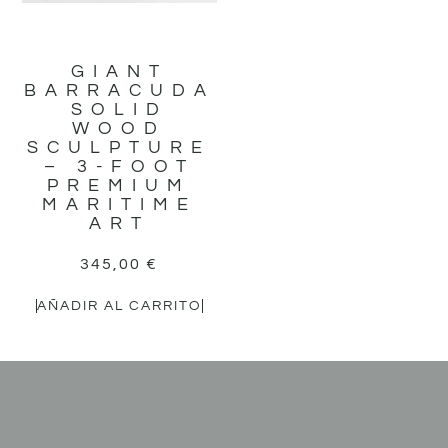
GIANT
BARRACUDA
SOLID
WOOD
SCULPTURE
– 3-FOOT
PREMIUM
MARITIME
ART
345,00
€
AÑADIR AL CARRITO