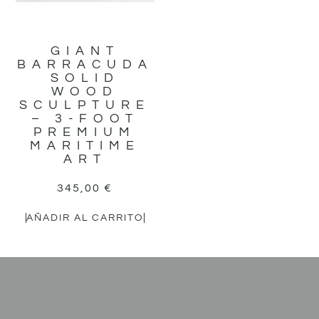
GIANT
BARRACUDA
SOLID
WOOD
SCULPTURE
– 3-FOOT
PREMIUM
MARITIME
ART
345,00
€
AÑADIR AL CARRITO