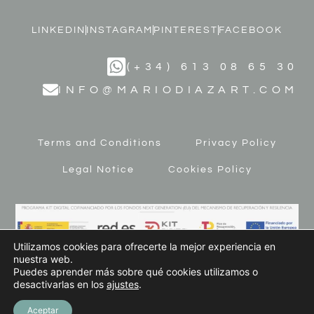
LINKEDIN
INSTAGRAM
PINTEREST
FACEBOOK
(+34) 613 08 65 30
INFO@MARIODIAZART.COM
Terms and Conditions
Privacy Policy
Legal Notice
Cookies Policy
Utilizamos cookies para ofrecerte la mejor experiencia en
nuestra web.
Puedes aprender más sobre qué cookies utilizamos o
desactivarlas en los
ajustes
.
© 2023 MARIO DÍAZ ART. All Rights Reserved
Aceptar