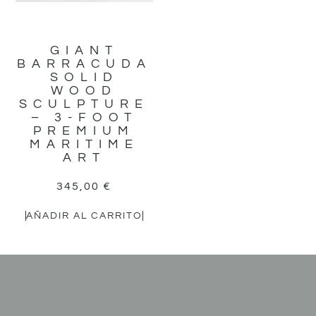
GIANT
BARRACUDA
SOLID
WOOD
SCULPTURE
– 3-FOOT
PREMIUM
MARITIME
ART
345,00
€
AÑADIR AL CARRITO