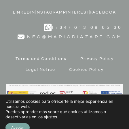
LINKEDIN
INSTAGRAM
PINTEREST
FACEBOOK
(+34) 613 08 65 30
INFO@MARIODIAZART.COM
Terms and Conditions
Privacy Policy
Legal Notice
Cookies Policy
Utilizamos cookies para ofrecerte la mejor experiencia en
nuestra web.
Puedes aprender más sobre qué cookies utilizamos o
desactivarlas en los
ajustes
.
© 2023 MARIO DÍAZ ART. All Rights Reserved
Aceptar