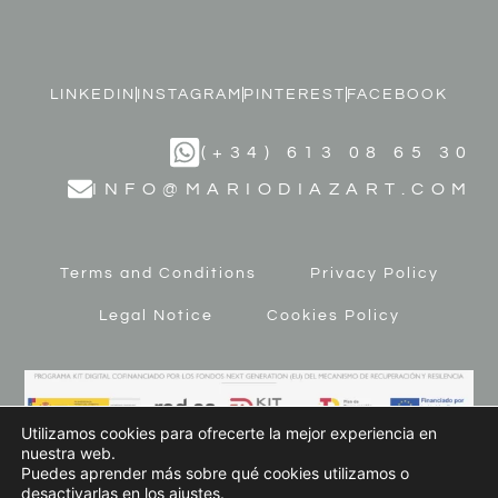
LINKEDIN
INSTAGRAM
PINTEREST
FACEBOOK
(+34) 613 08 65 30
INFO@MARIODIAZART.COM
Terms and Conditions
Privacy Policy
Legal Notice
Cookies Policy
Utilizamos cookies para ofrecerte la mejor experiencia en
nuestra web.
Puedes aprender más sobre qué cookies utilizamos o
desactivarlas en los
ajustes
.