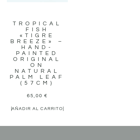
TROPICAL
FISH
«TIGRE
BREEZE» –
HAND-
PAINTED
ORIGINAL
ON
NATURAL
PALM LEAF
(57CM)
65,00
€
AÑADIR AL CARRITO