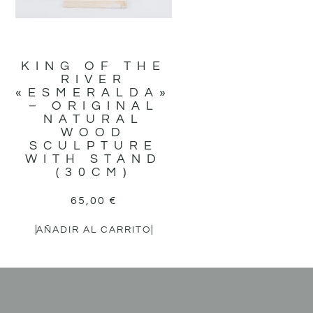
KING OF THE
RIVER
«ESMERALDA»
– ORIGINAL
NATURAL
WOOD
SCULPTURE
WITH STAND
(30CM)
65,00
€
AÑADIR AL CARRITO