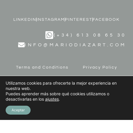
LINKEDIN
INSTAGRAM
PINTEREST
FACEBOOK
(+34) 613 08 65 30
INFO@MARIODIAZART.COM
Terms and Conditions
Privacy Policy
Legal Notice
Cookies Policy
Utilizamos cookies para ofrecerte la mejor experiencia en
nuestra web.
Puedes aprender más sobre qué cookies utilizamos o
desactivarlas en los
ajustes
.
Aceptar
© 2023 MARIO DÍAZ ART. All Rights Reserved