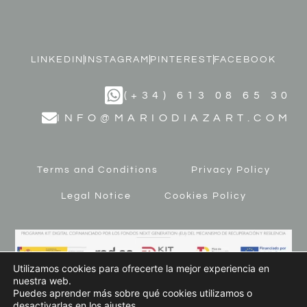
LINKEDIN
INSTAGRAM
PINTEREST
FACEBOOK
(+34) 613 08 65 30
INFO@MARIODIAZART.COM
Terms and Conditions
Privacy Policy
Legal Notice
Cookies Policy
Utilizamos cookies para ofrecerte la mejor experiencia en
nuestra web.
Puedes aprender más sobre qué cookies utilizamos o
desactivarlas en los
ajustes
.