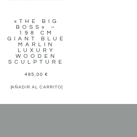
«THE BIG
BOSS» –
198 CM
GIANT BLUE
MARLIN
LUXURY
WOODEN
SCULPTURE
495,00
€
AÑADIR AL CARRITO