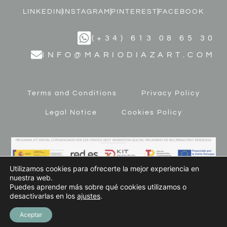
LINKEDIN
INSTAGRAM
PINTEREST
FACEBOOK
(+34) 613 08 65 30
INFO@MARIODIAZART.COM
Terms and Conditions
Privacy Policy
Legal Notice
Cookies Policy
Utilizamos cookies para ofrecerte la mejor experiencia en
nuestra web.
Puedes aprender más sobre qué cookies utilizamos o
desactivarlas en los
ajustes
.
© 2023 MARIO DÍAZ ART. All Rights Reserved
Aceptar