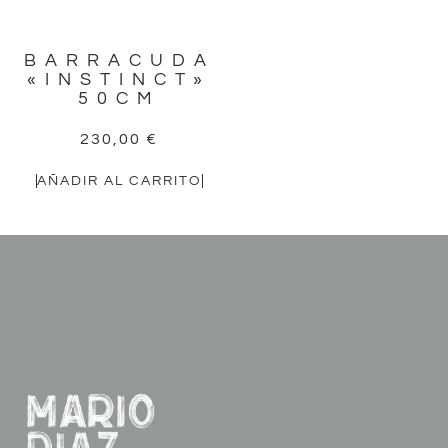
BARRACUDA
«INSTINCT»
50CM
230,00
€
AÑADIR AL CARRITO