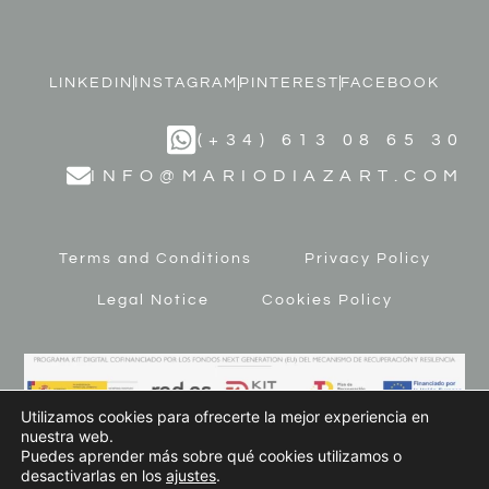
LINKEDIN
INSTAGRAM
PINTEREST
FACEBOOK
(+34) 613 08 65 30
INFO@MARIODIAZART.COM
Terms and Conditions
Privacy Policy
Legal Notice
Cookies Policy
Utilizamos cookies para ofrecerte la mejor experiencia en
nuestra web.
Puedes aprender más sobre qué cookies utilizamos o
desactivarlas en los
ajustes
.
© 2023 MARIO DÍAZ ART. All Rights Reserved