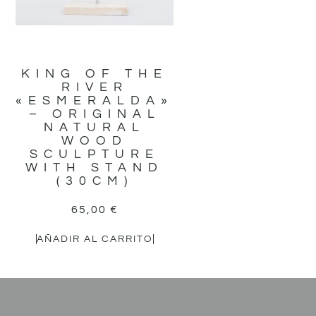
KING OF THE
RIVER
«ESMERALDA»
– ORIGINAL
NATURAL
WOOD
SCULPTURE
WITH STAND
(30CM)
65,00
€
AÑADIR AL CARRITO