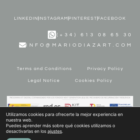
LINKEDIN
INSTAGRAM
PINTEREST
FACEBOOK
(+34) 613 08 65 30
INFO@MARIODIAZART.COM
Terms and Conditions
Privacy Policy
Legal Notice
Cookies Policy
Utilizamos cookies para ofrecerte la mejor experiencia en
nuestra web.
Puedes aprender más sobre qué cookies utilizamos o
desactivarlas en los
ajustes
.
© 2023 MARIO DÍAZ ART. All Rights Reserved