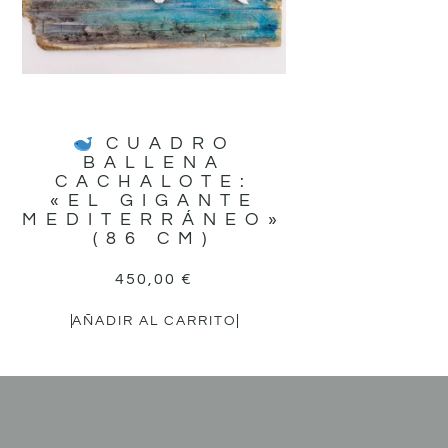
CUADRO
BALLENA
CACHALOTE:
«EL GIGANTE
MEDITERRÁNEO»
(86 CM)
450,00
€
AÑADIR AL CARRITO