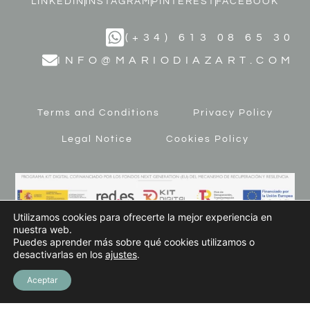
LINKEDIN
INSTAGRAM
PINTEREST
FACEBOOK
(+34) 613 08 65 30
INFO@MARIODIAZART.COM
Terms and Conditions
Privacy Policy
Legal Notice
Cookies Policy
Utilizamos cookies para ofrecerte la mejor experiencia en
nuestra web.
Puedes aprender más sobre qué cookies utilizamos o
desactivarlas en los
ajustes
.
© 2023 MARIO DÍAZ ART. All Rights Reserved
Aceptar