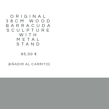
ORIGINAL
38CM WOOD
BARRACUDA
SCULPTURE
WITH
METAL
STAND
95,00
€
AÑADIR AL CARRITO