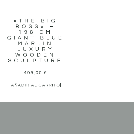
«THE BIG
BOSS» –
198 CM
GIANT BLUE
MARLIN
LUXURY
WOODEN
SCULPTURE
495,00
€
AÑADIR AL CARRITO