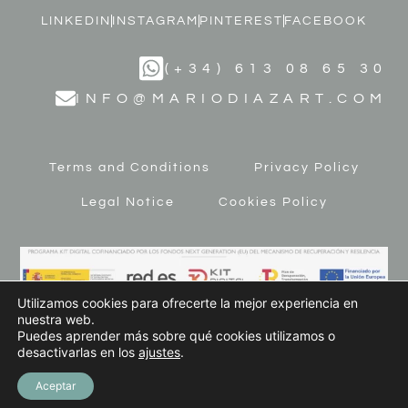
LINKEDIN
INSTAGRAM
PINTEREST
FACEBOOK
(+34) 613 08 65 30
INFO@MARIODIAZART.COM
Terms and Conditions
Privacy Policy
Legal Notice
Cookies Policy
Utilizamos cookies para ofrecerte la mejor experiencia en
nuestra web.
Puedes aprender más sobre qué cookies utilizamos o
desactivarlas en los
ajustes
.
© 2023 MARIO DÍAZ ART. All Rights Reserved
Aceptar